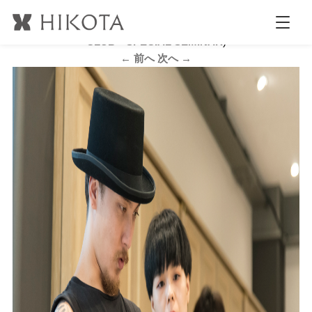
b_DSC_6928
公開日時:
2017.8.17
2121 × 1414
(
MR.BROTHERS CUT
CLUB SPECIAL SEMINAR
)
← 前へ
次へ →