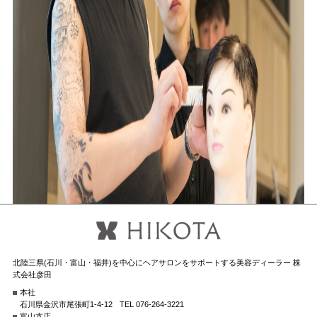
北陸三県(石川・富山・福井)を中心にヘアサロンをサポートする美容ディーラー 株
式会社彦田
本社
石川県金沢市尾張町1-4-12
TEL 076-264-3221
富山支店