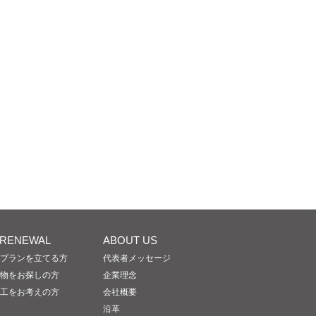
/RENEWAL
ABOUT US
プランを立てる方
代表者メッセージ
物をお探しの方
企業理念
工をお考えの方
会社概要
沿革