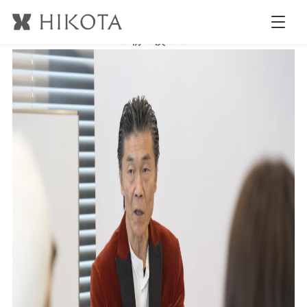
b_DSC2035
公開日時:
2018.3.7
2123 × 1413
(
b_DSC2035
)
← 前へ
次へ →