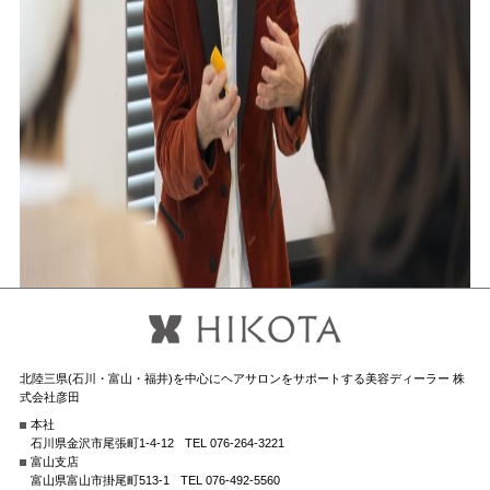
北陸三県(石川・富山・福井)を中心にヘアサロンをサポートする美容ディーラー 株
式会社彦田
本社
石川県金沢市尾張町1-4-12
TEL 076-264-3221
富山支店
富山県富山市掛尾町513-1
TEL 076-492-5560