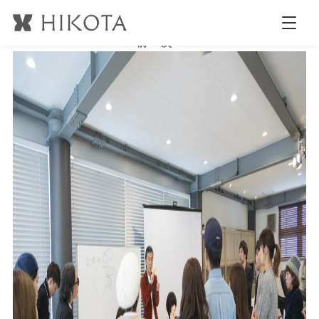
b_DSC2033
公開日時:
2018.3.7
2123 × 1413
(
b_DSC2033
)
← 前へ
次へ →