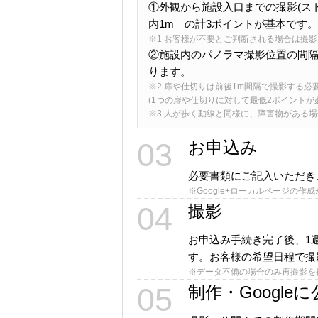
①外観から施設入口までの撮影(ストリ
内1m の計3ポイントが基本です。
※1 お客様が不要とご判断される場合は撮
②施設内のパノラマ撮影位置の間隔
ります。
※2 扉や仕切りは前後1m間隔で撮影する必
(1つの扉や仕切りに対して最低2ポイントが
※3 人が歩く動線と同様に、障害物がある
03
お申込み
必要書類にご記入いただき
※Google+ローカルページの作
04
撮影
お申込み手続き完了後、1
す。お客様の希望日程で撮
※データ不備の場合のみ再撮影を
05
制作・Google