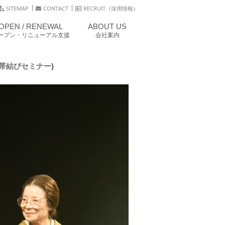
SITEMAP
CONTACT
RECRUIT（採用情報）
OPEN / RENEWAL
ABOUT US
ープン・リニューアル支援
会社案内
作帯結びセミナー
)