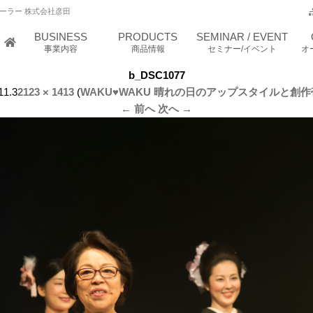
ーラー 株式会社彦田
BUSINESS
PRODUCTS
SEMINAR / EVENT
事業内容
商品情報
セミナー/イベント
オ
b_DSC1077
11.3
2123 × 1413
(
WAKU♥WAKU 晴れの日のアップスタイルと創
← 前へ
次へ →