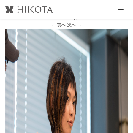
G_DSC8066
公開日時:
2017.6.16
2123 × 1413
(
VeLO Hair Design
Academy
)
← 前へ
次へ →