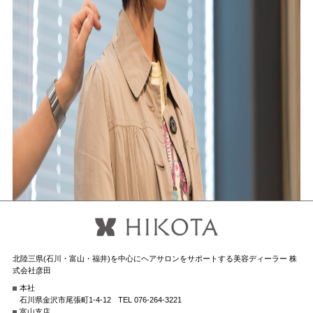
北陸三県(石川・富山・福井)を中心にヘアサロンをサポートする美容ディーラー 株
式会社彦田
本社
石川県金沢市尾張町1-4-12
TEL 076-264-3221
富山支店