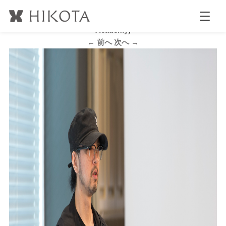
G_DSC7996
公開日時:
2017.6.16
2123 × 1413
(
VeLO Hair Design
Academy
)
← 前へ
次へ →