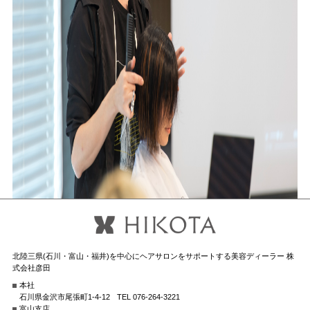
北陸三県(石川・富山・福井)を中心にヘアサロンをサポートする美容ディーラー 株
式会社彦田
本社
石川県金沢市尾張町1-4-12
TEL 076-264-3221
富山支店