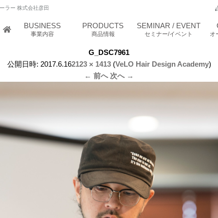
ーラー 株式会社彦田
BUSINESS
PRODUCTS
SEMINAR / EVENT
事業内容
商品情報
セミナー/イベント
オ
G_DSC7961
公開日時:
2017.6.16
2123 × 1413
(
VeLO Hair Design Academy
)
← 前へ
次へ →