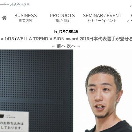
ーラー 株式会社彦田
BUSINESS
PRODUCTS
SEMINAR / EVENT
事業内容
商品情報
セミナー/イベント
オ
b_DSC8945
 × 1413
(
WELLA TREND VISION award 2016日本代表選手
← 前へ
次へ →