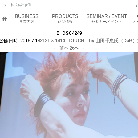
ーラー 株式会社彦田
BUSINESS
PRODUCTS
SEMINAR / EVENT
事業内容
商品情報
セミナー/イベント
オ
B_DSC4249
公開日時:
2016.7.14
2121 × 1414
(
TOUCH by 山田千恵氏（DaB）
← 前へ
次へ →