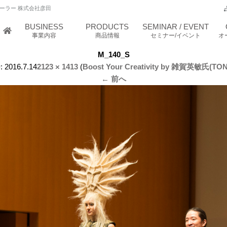
ーラー 株式会社彦田
BUSINESS
PRODUCTS
SEMINAR / EVENT
事業内容
商品情報
セミナー/イベント
オ
M_140_S
:
2016.7.14
2123 × 1413
(
Boost Your Creativity by 雑賀英敏氏(TO
← 前へ