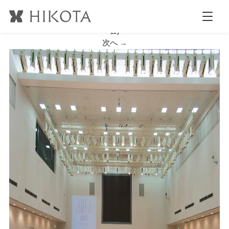
B_DSC1453
公開日時:
2017.7.5
2123 × 1413
(
TBCエリアサーキット北陸大
会
)
次へ →