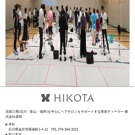
北陸三県(石川・富山・福井)を中心にヘアサロンをサポートする美容ディーラー 株
式会社彦田
本社
石川県金沢市尾張町1-4-12
TEL 076-264-3221
富山支店