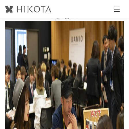
_DSC1005
公開日時:
2019.2.27
2123 × 1413
(
リクサロ2019
)
← 前へ
次へ →