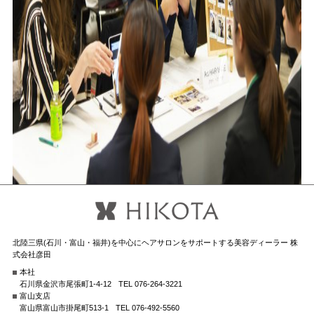
北陸三県(石川・富山・福井)を中心にヘアサロンをサポートする美容ディーラー 株
式会社彦田
本社
石川県金沢市尾張町1-4-12
TEL 076-264-3221
富山支店
富山県富山市掛尾町513-1
TEL 076-492-5560