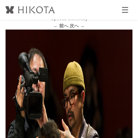
G_DSC1644
公開日時:
2017.4.26
2123 × 1413
(
Mr Brothers Cut Club
Special Seminar
)
← 前へ
次へ →