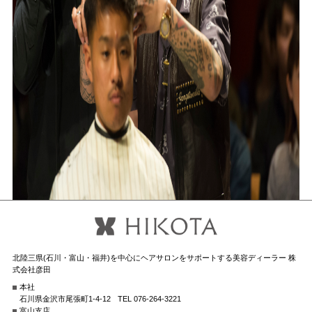
北陸三県(石川・富山・福井)を中心にヘアサロンをサポートする美容ディーラー 株
式会社彦田
本社
石川県金沢市尾張町1-4-12
TEL 076-264-3221
富山支店