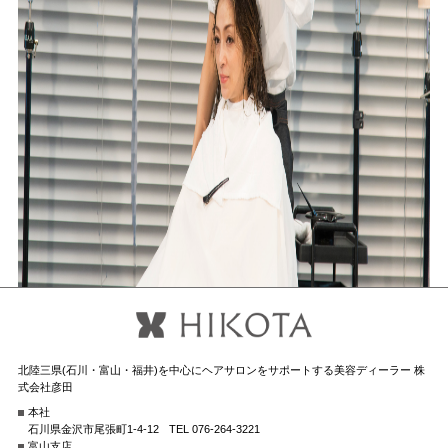
北陸三県(石川・富山・福井)を中心にヘアサロンをサポートする美容ディーラー 株
式会社彦田
本社
石川県金沢市尾張町1-4-12
TEL 076-264-3221
富山支店