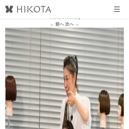
b_DSC5784
公開日時:
2017.11.21
2123 × 1413
(
kakimoto arms 2017A/W
Trend Seminar
)
← 前へ
次へ →