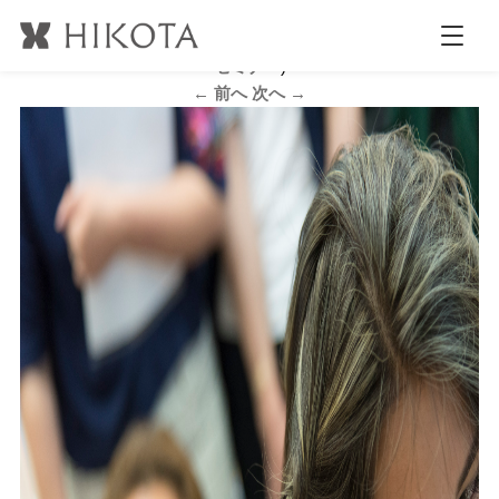
B117
公開日時:
2017.7.12
2120 × 1415
(
kakimoto arms ヘアカラー
セミナー
)
← 前へ
次へ →