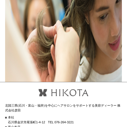
北陸三県(石川・富山・福井)を中心にヘアサロンをサポートする美容ディーラー 株
式会社彦田
本社
石川県金沢市尾張町1-4-12
TEL 076-264-3221
富山支店