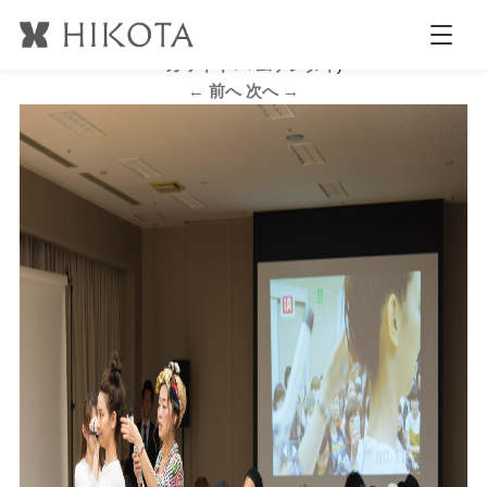
B_DSC3849
公開日時:
2017.5.30
2123 × 1413
(
かあこ ヘアアレンジセミナ
ー カワイイ ハ ムゲンダイ
)
← 前へ
次へ →