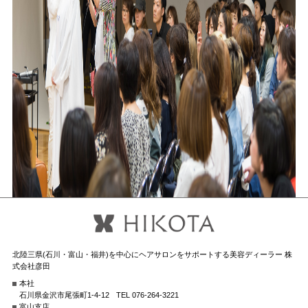
北陸三県(石川・富山・福井)を中心にヘアサロンをサポートする美容ディーラー 株
式会社彦田
本社
石川県金沢市尾張町1-4-12
TEL 076-264-3221
富山支店