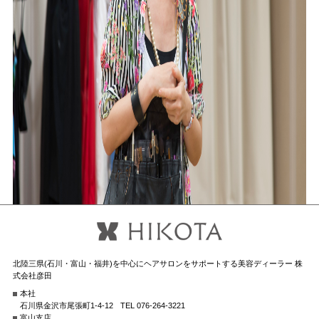
北陸三県(石川・富山・福井)を中心にヘアサロンをサポートする美容ディーラー 株
式会社彦田
本社
石川県金沢市尾張町1-4-12
TEL 076-264-3221
富山支店