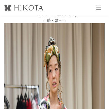
B_DSC3680
公開日時:
2017.5.30
2123 × 1413
(
かあこ ヘアアレンジセミナ
ー カワイイ ハ ムゲンダイ
)
← 前へ
次へ →