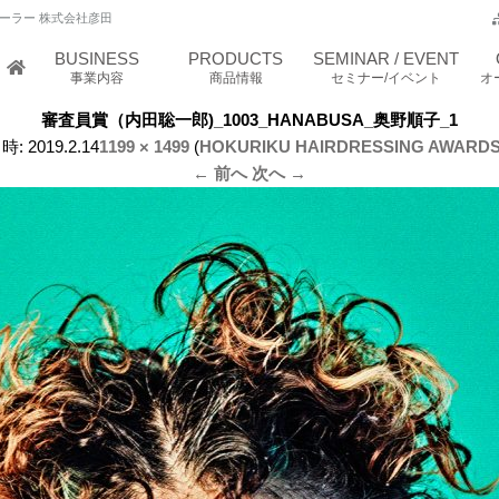
ーラー 株式会社彦田
BUSINESS
PRODUCTS
SEMINAR / EVENT
事業内容
商品情報
セミナー/イベント
オ
審査員賞（内田聡一郎)_1003_HANABUSA_奥野順子_1
時:
2019.2.14
1199 × 1499
(
HOKURIKU HAIRDRESSING AWARDS
← 前へ
次へ →