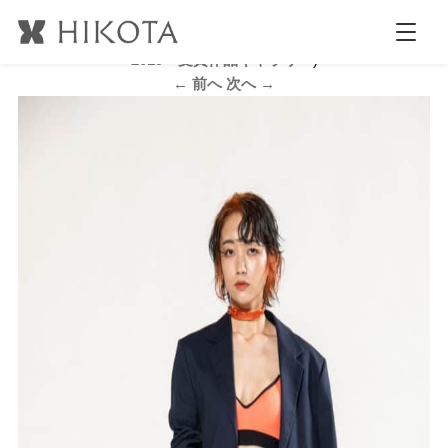
モデル_準GP_HANABUSA-by-afloat_山下大樹-(3)
公開日時:
2020.3.3
800 × 1327
(
HIKOTA BEAUTY CONTEST
2019 受賞作品ギャラリー
)
← 前へ
次へ →