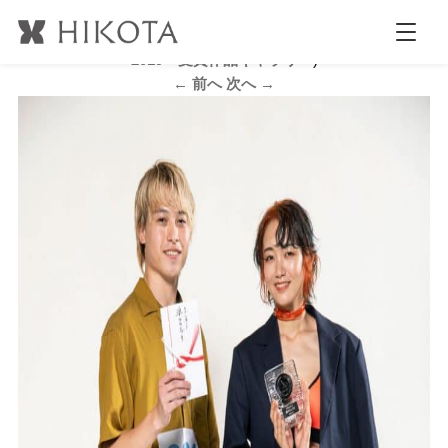
モデル_準GP_HANABUSA-by-afloat_山下大樹-(1)
公開日時:
2020.3.3
800 × 1200
(
HIKOTA BEAUTY CONTEST
2019 受賞作品ギャラリー
)
← 前へ
次へ →