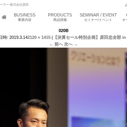
ーラー 株式会社彦田
BUSINESS
PRODUCTS
SEMINAR / EVENT
事業内容
商品情報
セミナー/イベント
オ
020B
日時:
2019.3.14
2120 × 1415
(
【決算セール特別企画】原田忠全部 in
← 前へ
次へ →