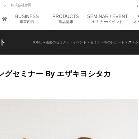
ーラー 株式会社彦田
BUSINESS
PRODUCTS
SEMINAR / EVENT
事業内容
商品情報
セミナー/イベント
オ
ト
HOME
>
過去のセミナー・イベント
>
セミナー等のレポート
>
スペシ
グセミナー By エザキヨシタカ