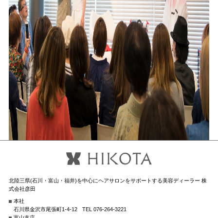
北陸三県(石川・富山・福井)を中心にヘアサロンをサポートする美容ディーラー 株
式会社彦田
本社
石川県金沢市尾張町1-4-12
TEL 076-264-3221
富山支店