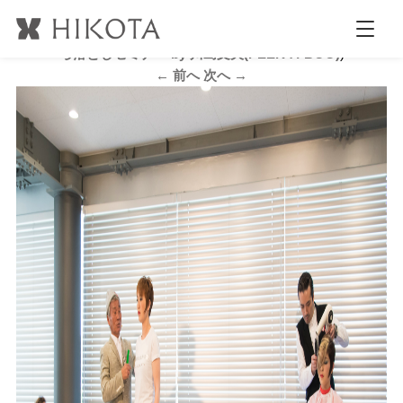
G_119_S
公開日時:
2017.5.30
2121 × 1414
(
HIKOTA福井スタジオ こけ
ら落としセミナー by 川島文夫(PEEK-A-BOO)
)
← 前へ
次へ →