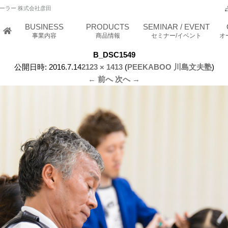
ーラー 株式会社彦田
BUSINESS
PRODUCTS
SEMINAR / EVENT
事業内容
商品情報
セミナー/イベント
オ
B_DSC1549
公開日時:
2016.7.14
2123 × 1413
(
PEEKABOO 川島文夫塾
)
← 前へ
次へ →