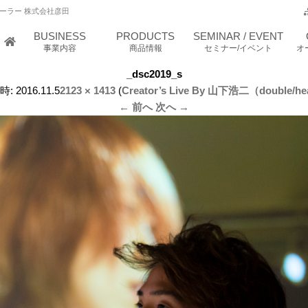
ーラー 株式会社彦田
BUSINESS
PRODUCTS
SEMINAR / EVENT
事業内容
商品情報
セミナー/イベント
オ
_dsc2019_s
時:
2016.11.5
2123 × 1413
(
Creator’s Live By 山下浩二（double/he
← 前へ
次へ →