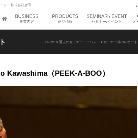
ーラー 株式会社彦田
BUSINESS
PRODUCTS
SEMINAR / EVENT
事業内容
商品情報
セミナー/イベント
オ
ト
HOME
>
過去のセミナー・イベント
>
セミナー等のレポート
umio Kawashima（PEEK-A-BOO）