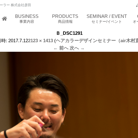
ーラー 株式会社彦田
BUSINESS
PRODUCTS
SEMINAR / EVENT
事業内容
商品情報
セミナー/イベント
オ
Ｂ_DSC1291
時:
2017.7.12
2123 × 1413
(
ヘアカラーデザインセミナー（air木村
← 前へ
次へ →