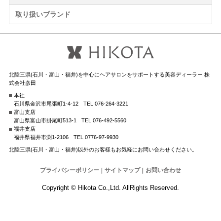
取り扱いブランド
北陸三県(石川・富山・福井)を中心にヘアサロンをサポートする美容ディーラー 株
式会社彦田
本社
石川県金沢市尾張町1-4-12
TEL 076-264-3221
富山支店
富山県富山市掛尾町513-1
TEL 076-492-5560
福井支店
福井県福井市渕1-2106
TEL 0776-97-9930
北陸三県(石川・富山・福井)以外のお客様もお気軽にお問い合わせください。
プライバシーポリシー
|
サイトマップ
|
お問い合わせ
Copyright © Hikota Co.,Ltd. AllRights Reserved.