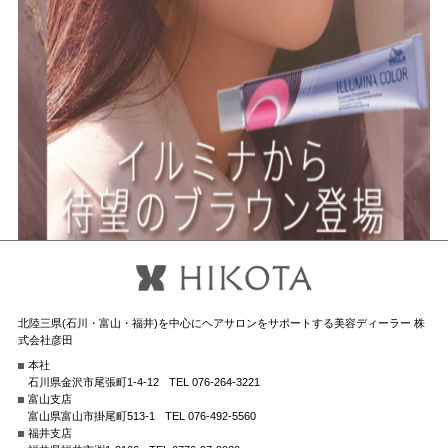
北陸三県(石川・富山・福井)を中心にヘアサロンをサポートする美容ディーラー 株
式会社彦田
本社
石川県金沢市尾張町1-4-12
TEL 076-264-3221
富山支店
富山県富山市掛尾町513-1
TEL 076-492-5560
福井支店