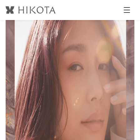
イルミナアンバー正方形
公開日時:
2022.3.8
640 × 640
(
イルミナアンバー
)