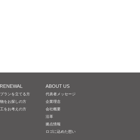
/RENEWAL
ABOUT US
プランを立てる方
代表者メッセージ
物をお探しの方
企業理念
工をお考えの方
会社概要
沿革
拠点情報
ロゴに込めた想い