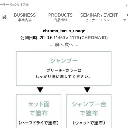
ーラー 株式会社彦田
BUSINESS
PRODUCTS
SEMINAR / EVENT
事業内容
商品情報
セミナー/イベント
オ
chroma_basic_usage
公開日時:
2020.6.11
460 × 1179
(
CHROMA ID
)
← 前へ
次へ →