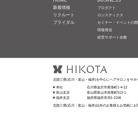
新着情報
プロダクト
リクルート
ロジスティクス
ブライダル
セミナー・イベントの開
情報発信
経営サポート全般
北陸三県(石川・富山・福井)を中心にヘアサロンをサポ
本社
石川県金沢市尾張町1-4-12
富山支店
富山県富山市掛尾町513-1
福井支店
福井県福井市渕1-2106
北陸三県(石川・富山・福井)以外のお客様もお気軽にお