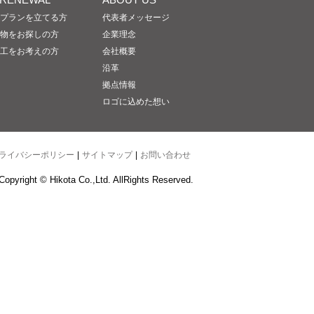
プランを立てる方
代表者メッセージ
物をお探しの方
企業理念
工をお考えの方
会社概要
沿革
拠点情報
ロゴに込めた想い
ライバシーポリシー
|
サイトマップ
|
お問い合わせ
Copyright © Hikota Co.,Ltd. AllRights Reserved.