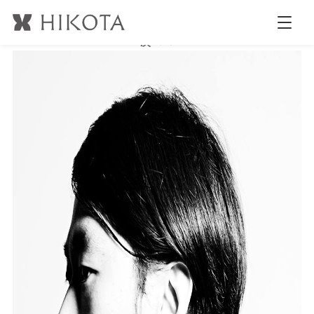
profile
公開日時:
2017.3.14
768 × 960
(
松山優介 PHOTOSHOOTING
)
次へ →