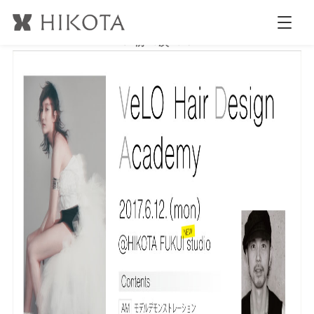
バナー
公開日時:
2017.4.1
980 × 480
(
VeLO Hair Design Academy
)
← 前へ
次へ →