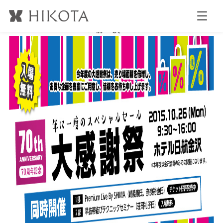
main
公開日時:
2015.10.14
980 × 480
(
大感謝祭 2015
)
← 前へ
次へ →