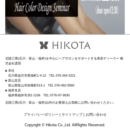
北陸三県(石川・富山・福井)を中心にヘアサロンをサポートする美容ディーラー 株
式会社彦田
本社
石川県金沢市尾張町1-4-12
TEL 076-264-3221
富山支店
富山県富山市掛尾町513-1
TEL 076-492-5560
福井支店
福井県福井市渕1-2106
TEL 0776-97-9930
北陸三県(石川・富山・福井)以外のお客様もお気軽にお問い合わせください。
プライバシーポリシー
|
サイトマップ
|
お問い合わせ
Copyright © Hikota Co.,Ltd. AllRights Reserved.