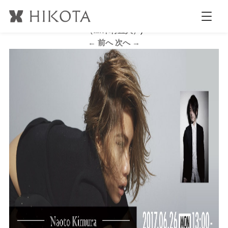
バナー
公開日時:
2017.4.21
980 × 480
(
ヘアカラーデザインセミナー
（air木村直人）
)
← 前へ
次へ →