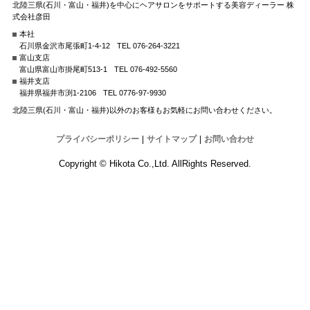
北陸三県(石川・富山・福井)を中心にヘアサロンをサポートする美容ディーラー 株
式会社彦田
本社
石川県金沢市尾張町1-4-12
TEL 076-264-3221
富山支店
富山県富山市掛尾町513-1
TEL 076-492-5560
福井支店
福井県福井市渕1-2106
TEL 0776-97-9930
北陸三県(石川・富山・福井)以外のお客様もお気軽にお問い合わせください。
プライバシーポリシー
|
サイトマップ
|
お問い合わせ
Copyright © Hikota Co.,Ltd. AllRights Reserved.