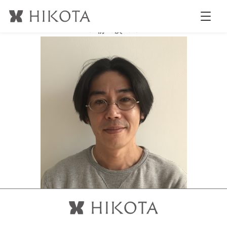
kanada
公開日時:
2018.3.3
289 × 300
(
UDA メイクアップセミナー
)
← 前へ
次へ →