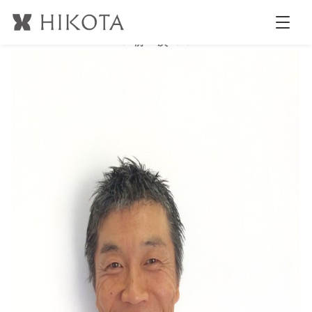
近藤繁一氏
公開日時:
2017.12.20
597 × 800
(
HYSTERIA 近藤塾
)
← 前へ
次へ →