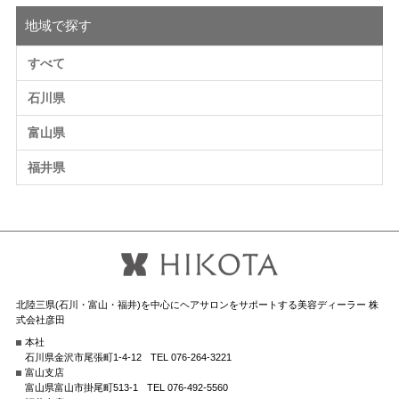
地域で探す
すべて
石川県
富山県
福井県
北陸三県(石川・富山・福井)を中心にヘアサロンをサポートする美容ディーラー 株
式会社彦田
本社
石川県金沢市尾張町1-4-12
TEL 076-264-3221
富山支店
富山県富山市掛尾町513-1
TEL 076-492-5560