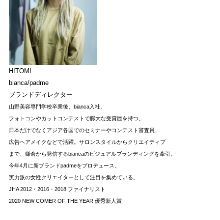
HITOMI
bianca/padme
ブランドディレクター
山野美容専門学校卒業後、bianca入社。
フォトコンやカットコンテストで膨大な受賞歴を持つ。
日本だけでなくアジア各国でのセミナーやコンテスト
審査員、
広告ヘアメイクなどで活躍。サロンスタイルからクリエイティブ
まで、鎌倉から発信するbiancaの
ビジュアルブランディングを牽引。
今年4月に新ブランドpadmeをプロデュース。
実力派の女性クリエイターとして注目を集めている。
JHA 2012・2016・2018 ファイナリスト
2020 NEW COMER OF THE YEAR 優秀新人賞