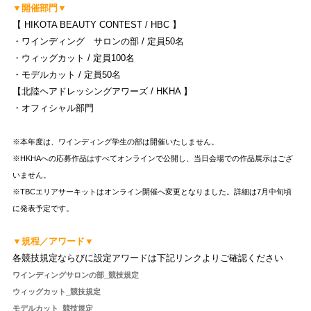
▼開催部門
▼
【 HIKOTA BEAUTY CONTEST / HBC 】
・ワインディング サロンの部 / 定員50名
・ウィッグカット / 定員100名
・モデルカット / 定員50名
【北陸ヘアドレッシングアワーズ / HKHA
】
・オフィシャル部門
※本年度は、ワインディング学生の部は開催いたしません。
※HKHAへの応募作品はすべてオンラインで公開し、当日会場での作品展示はござ
いません。
※TBCエリアサーキットはオンライン開催へ変更となりました。詳細は7月中旬頃
に発表予定です。
▼規程／アワード▼
各競技規定ならびに設定アワードは
下記リンクよりご確認ください
ワインディングサロンの部_競技規定
ウィッグカット_競技規定
モデルカット_競技規定