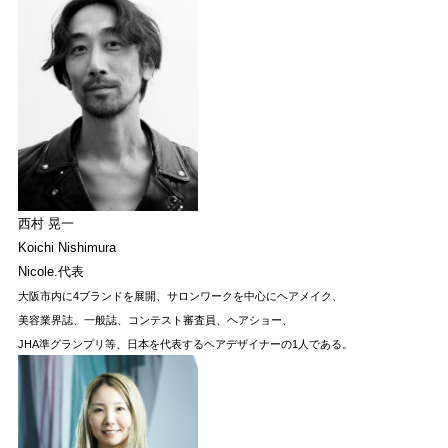
西村 晃一
Koichi Nishimura
Nicole.代表
大阪市内に4ブランドを展開、サロンワークを中心に
ヘアメイク、
美容業界誌、一般誌、コンテスト審査員、ヘアショー、
JHA準グランプリ等、日本を代表する
ヘアデザイナーの1人である。