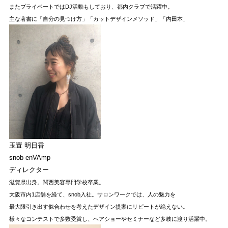
またプライベートではDJ活動もしており、都内クラブで活躍中。
主な著書に「自分の見つけ方」「カットデザインメソッド」「内田本」
玉置 明日香
snob enVAmp
ディレクター
滋賀県出身。関西美容専門学校卒業。
大阪市内1店舗を経て、snob入社。サロンワークでは、
人の魅力を
最大限引き出す似合わせを考えたデザイン提案にリピートが絶えない。
様々なコンテストで多数受賞し、
ヘアショーやセミナーなど多岐に渡り活躍中。