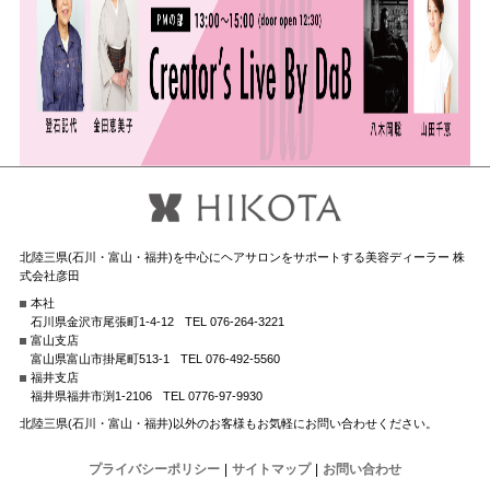
北陸三県(石川・富山・福井)を中心にヘアサロンをサポートする美容ディーラー 株
式会社彦田
本社
石川県金沢市尾張町1-4-12
TEL 076-264-3221
富山支店
富山県富山市掛尾町513-1
TEL 076-492-5560
福井支店
福井県福井市渕1-2106
TEL 0776-97-9930
北陸三県(石川・富山・福井)以外のお客様もお気軽にお問い合わせください。
プライバシーポリシー
|
サイトマップ
|
お問い合わせ