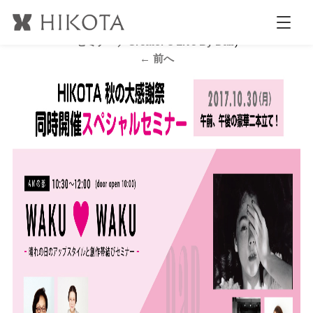
facebook_バナー
公開日時:
2017.10.24
1200 × 630
(
WAKU♥WAKU創作帯結び
セミナー／Creator’s Live By Dab
)
← 前へ