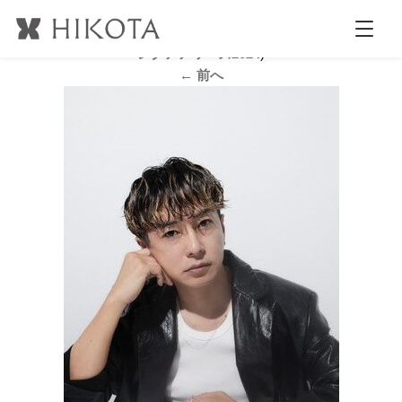
yuyanara
公開日時:
2024.7.9
307 × 417
(
HKHA2024|北陸ヘアドレッシ
ングアアワーズ2024
)
← 前へ