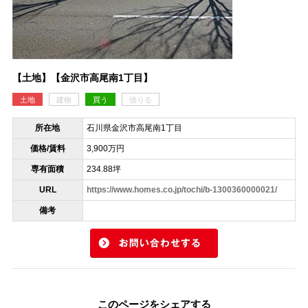
【土地】【金沢市高尾南1丁目】
土地
建物
買う
借りる
所在地
石川県金沢市高尾南1丁目
価格/賃料
3,900万円
専有面積
234.88坪
URL
https://www.homes.co.jp/tochi/b-1300360000021/
備考
このページをシェアする