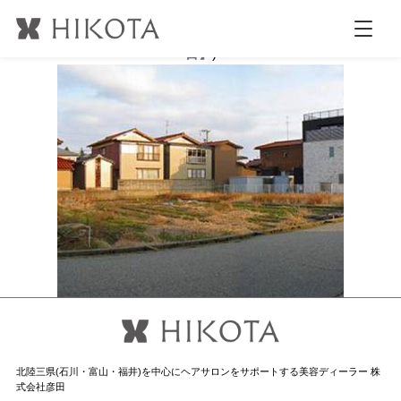
名称未設定-69
公開日時:
2016.8.17
320 × 260
(
【土地】【金沢市有松3丁
目】
)
北陸三県(石川・富山・福井)を中心にヘアサロンをサポートする美容ディーラー 株
式会社彦田