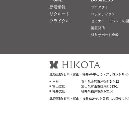
新着情報
プロダクト
リクルート
ロジスティクス
ブライダル
セミナー・イベントの開
情報発信
経営サポート全般
北陸三県(石川・富山・福井)を中心にヘアサロンをサポ
本社
石川県金沢市尾張町1-4-12
富山支店
富山県富山市掛尾町513-1
福井支店
福井県福井市渕1-2106
北陸三県(石川・富山・福井)以外のお客様もお気軽にお