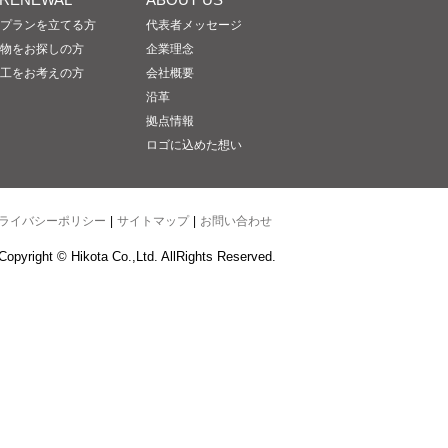
プランを立てる方
代表者メッセージ
物をお探しの方
企業理念
工をお考えの方
会社概要
沿革
拠点情報
ロゴに込めた想い
ライバシーポリシー
|
サイトマップ
|
お問い合わせ
Copyright © Hikota Co.,Ltd. AllRights Reserved.