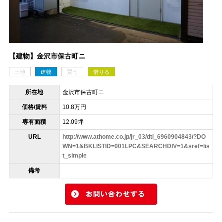
【建物】金沢市保古町ニ
土地
建物
買う
借りる
所在地
金沢市保古町ニ
価格/賃料
10.8万円
専有面積
12.09坪
URL
http://www.athome.co.jp/jr_03/dtl_6960904843/?DO
WN=1&BKLISTID=001LPC&SEARCHDIV=1&sref=lis
t_simple
備考