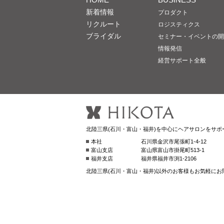
新着情報
プロダクト
リクルート
ロジスティクス
ブライダル
セミナー・イベントの開
情報発信
経営サポート全般
北陸三県(石川・富山・福井)を中心にヘアサロンをサポ
本社
石川県金沢市尾張町1-4-12
富山支店
富山県富山市掛尾町513-1
福井支店
福井県福井市渕1-2106
北陸三県(石川・富山・福井)以外のお客様もお気軽にお