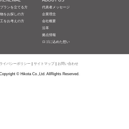
プランを立てる方
代表者メッセージ
物をお探しの方
企業理念
工をお考えの方
会社概要
沿革
拠点情報
ロゴに込めた想い
ライバシーポリシー
|
サイトマップ
|
お問い合わせ
Copyright © Hikota Co.,Ltd. AllRights Reserved.