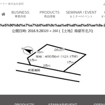
ーラー 株式会社彦田
BUSINESS
PRODUCTS
SEMINAR / EVENT
事業内容
商品情報
セミナー/イベント
オ
%e5%90%8d%e7%a7%b0%e6%9c%aa%e8%a8%ad%e5%ae%9a-
公開日時:
2016.9.28
320 × 260
(
【土地】南砺市北川
)
PRODUCTS
SEMINAR/EVENT
OPEN