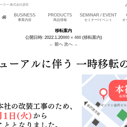
ーラー 株式会社彦田
BUSINESS
PRODUCTS
SEMINAR / EVENT
事業内容
商品情報
セミナー/イベント
オ
移転案内
公開日時:
2022.1.20
980 × 480
(
移転案内
)
← 前へ
次へ →