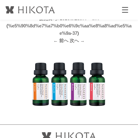
%e5%90%8d%e7%a7%b0%e6%9c%aa%e8%a8%ad%e5%ae
%9a-37
公開日時:
2016.9.28
260 × 260
(
%e5%90%8d%e7%a7%b0%e6%9c%aa%e8%a8%ad%e5%a
e%9a-37
)
← 前へ
次へ →