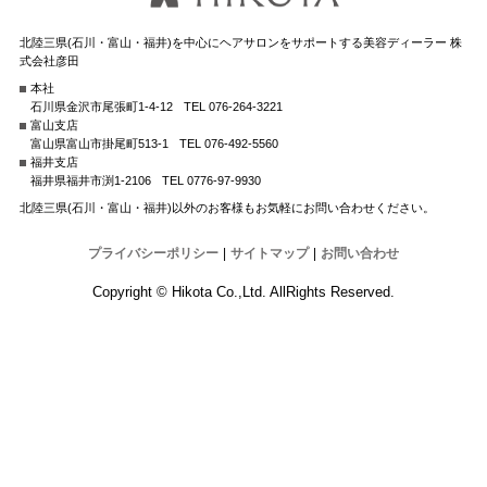
北陸三県(石川・富山・福井)を中心にヘアサロンをサポートする美容ディーラー 株
式会社彦田
本社
石川県金沢市尾張町1-4-12
TEL 076-264-3221
富山支店
富山県富山市掛尾町513-1
TEL 076-492-5560
福井支店
福井県福井市渕1-2106
TEL 0776-97-9930
北陸三県(石川・富山・福井)以外のお客様もお気軽にお問い合わせください。
プライバシーポリシー
|
サイトマップ
|
お問い合わせ
Copyright © Hikota Co.,Ltd. AllRights Reserved.